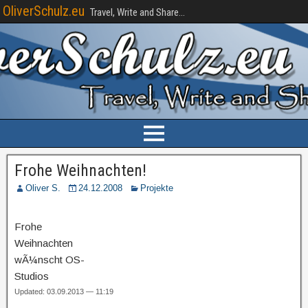
OliverSchulz.eu
Travel, Write and Share...
Frohe Weihnachten!
Oliver S.
24.12.2008
Projekte
Frohe
Weihnachten
wÃ¼nscht OS-
Studios
Updated: 03.09.2013 — 11:19