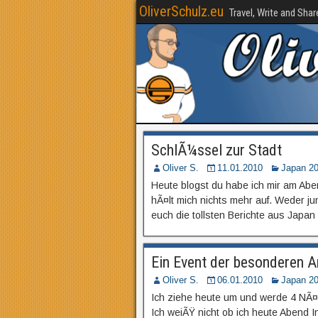
OliverSchulz.eu
Travel, Write and Share
SchlÃ¼ssel zur Stadt
Oliver S.
11.01.2010
Japan 2
Heute blogst du habe ich mir am Aben
hÃ¤lt mich nichts mehr auf. Weder ju
euch die tollsten Berichte aus Japan
Ein Event der besonderen A
Oliver S.
06.01.2010
Japan 2
Ich ziehe heute um und werde 4 NÃ¤
Ich weiÃŸ nicht ob ich heute Abend I