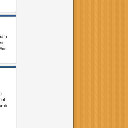
wenn
en
Wie
m
auf
orab