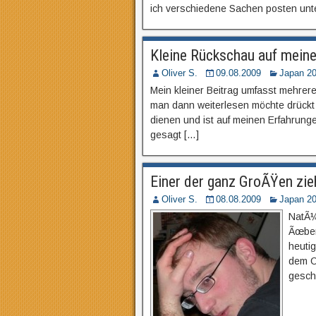
ich verschiedene Sachen posten unt
Kleine Rückschau auf mein
Oliver S.
09.08.2009
Japan 2
Mein kleiner Beitrag umfasst mehrere
man dann weiterlesen möchte drückt 
dienen und ist auf meinen Erfahrung
gesagt […]
Einer der ganz GroÃŸen zie
Oliver S.
08.08.2009
Japan 2
NatÃ¼
Ãœber
heutig
dem C
geschr