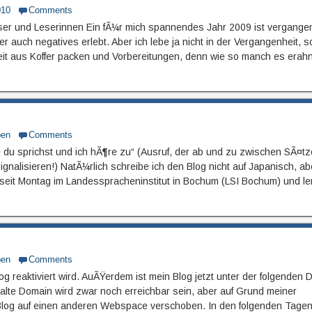
010
Comments
und Leserinnen Ein fÃ¼r mich spannendes Jahr 2009 ist vergangen
ber auch negatives erlebt. Aber ich lebe ja nicht in der Vergangenheit, 
zeit aus Koffer packen und Vorbereitungen, denn wie so manch es erahn
ben
Comments
 du sprichst und ich hÃ¶re zu“ (Ausruf, der ab und zu zwischen SÃ¤t
gnalisieren!) NatÃ¼rlich schreibe ich den Blog nicht auf Japanisch, ab
seit Montag im Landesspracheninstitut in Bochum (LSI Bochum) und le
ben
Comments
g reaktiviert wird. AuÃŸerdem ist mein Blog jetzt unter der folgenden
 alte Domain wird zwar noch erreichbar sein, aber auf Grund meiner
log auf einen anderen Webspace verschoben. In den folgenden Tage