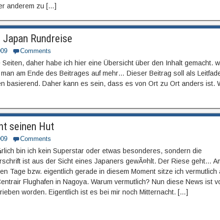
er anderem zu […]
e Japan Rundreise
009
Comments
 Seiten, daher habe ich hier eine Übersicht über den Inhalt gemacht. 
man am Ende des Beitrages auf mehr… Dieser Beitrag soll als Leitfad
en basierend. Daher kann es sein, dass es von Ort zu Ort anders ist. 
ht seinen Hut
009
Comments
rlich bin ich kein Superstar oder etwas besonderes, sondern die
schrift ist aus der Sicht eines Japaners gewÃ¤hlt. Der Riese geht… A
en Tage bzw. eigentlich gerade in diesem Moment sitze ich vermutlich 
entrair Flughafen in Nagoya. Warum vermutlich? Nun diese News ist v
ieben worden. Eigentlich ist es bei mir noch Mitternacht. […]