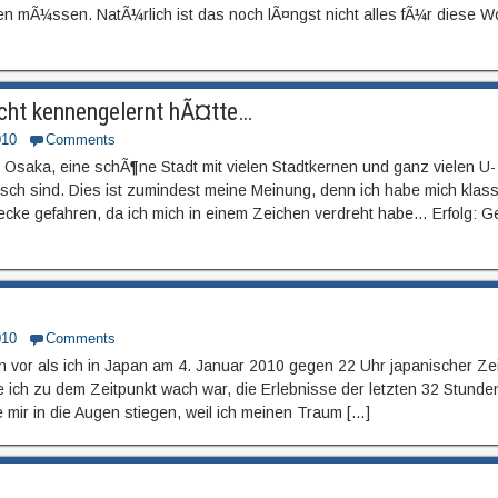
en mÃ¼ssen. NatÃ¼rlich ist das noch lÃ¤ngst nicht alles fÃ¼r diese W
icht kennengelernt hÃ¤tte…
010
Comments
saka, eine schÃ¶ne Stadt mit vielen Stadtkernen und ganz vielen U-
isch sind. Dies ist zumindest meine Meinung, denn ich habe mich klas
ecke gefahren, da ich mich in einem Zeichen verdreht habe… Erfolg: G
010
Comments
n vor als ich in Japan am 4. Januar 2010 gegen 22 Uhr japanischer Zei
e ich zu dem Zeitpunkt wach war, die Erlebnisse der letzten 32 Stunde
 mir in die Augen stiegen, weil ich meinen Traum […]