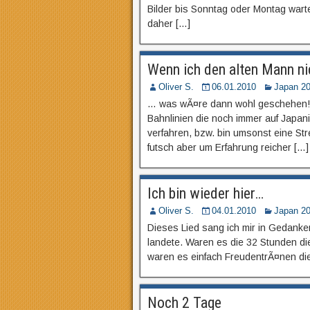
Bilder bis Sonntag oder Montag wart
daher […]
Wenn ich den alten Mann n
Oliver S.
06.01.2010
Japan 2
… was wÃ¤re dann wohl geschehen! O
Bahnlinien die noch immer auf Japan
verfahren, bzw. bin umsonst eine Str
futsch aber um Erfahrung reicher […]
Ich bin wieder hier…
Oliver S.
04.01.2010
Japan 2
Dieses Lied sang ich mir in Gedanke
landete. Waren es die 32 Stunden di
waren es einfach FreudentrÃ¤nen die
Noch 2 Tage