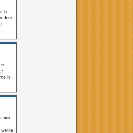
. In
sondern
t
zen
er
rne in
 Domain
n werde