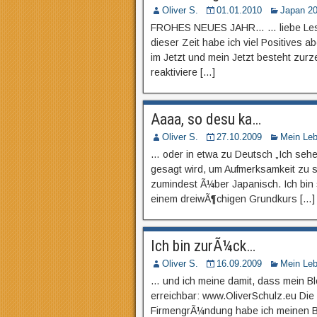
Oliver S.
01.01.2010
Japan 2
FROHES NEUES JAHR… … liebe Leser 
dieser Zeit habe ich viel Positives a
im Jetzt und mein Jetzt besteht zur
reaktiviere […]
Aaaa, so desu ka…
Oliver S.
27.10.2009
Mein Le
… oder in etwa zu Deutsch „Ich sehe
gesagt wird, um Aufmerksamkeit zu si
zumindest Ã¼ber Japanisch. Ich bin 
einem dreiwÃ¶chigen Grundkurs […]
Ich bin zurÃ¼ck…
Oliver S.
16.09.2009
Mein Le
… und ich meine damit, dass mein Blo
erreichbar: www.OliverSchulz.eu Die
FirmengrÃ¼ndung habe ich meinen B